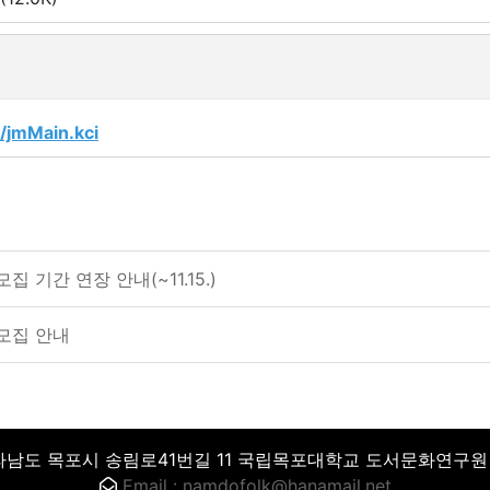
n/jmMain.kci
 기간 연장 안내(~11.15.)
모집 안내
남도 목포시 송림로41번길 11 국립목포대학교 도서문화연구원 
Email : namdofolk@hanamail.net